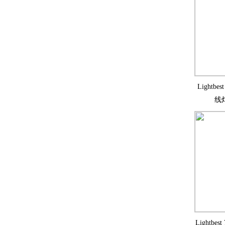
Lightb
线灯
Lightbe