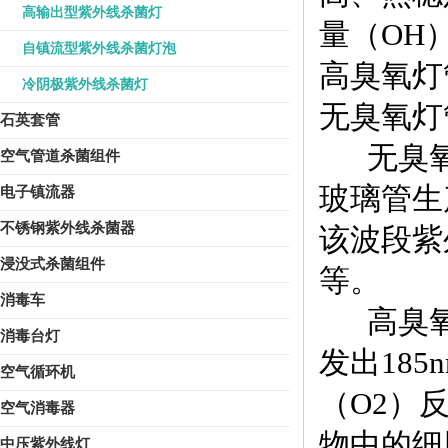
高输出型紫外线杀菌灯
量（OH
自镇流型紫外线杀菌灯泡
高臭氧灯
冷阴极紫外线杀菌灯
无臭氧灯
石英套管
无臭氧灯
空气管道杀菌组件
玻璃管生
电子镇流器
不锈钢紫外线杀菌器
该波段紫
浸没式杀菌组件
等。
消毒车
高臭氧灯
消毒台灯
发出185
空气循环机
（O2）
空气消毒器
物中的细
中压紫外线灯